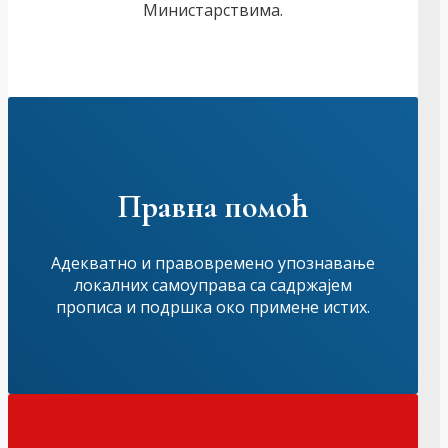
Министарствима.
Правна помоћ
Адекватно и правовремено упознавање
локалних самоуправа са садржајем
прописа и подршка око примене истих.