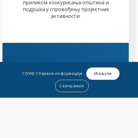
приликом конкурисања општина и
подршка у спровођењу пројектних
активности.
Едукуција локалних
Искључи
COVID-19 важне информације
самоуправа
Сазнај више
Едукуција локалних самоуправа о
рационалном управљању средствима и
инвестирању у развојне пројекте који
доносе профит.