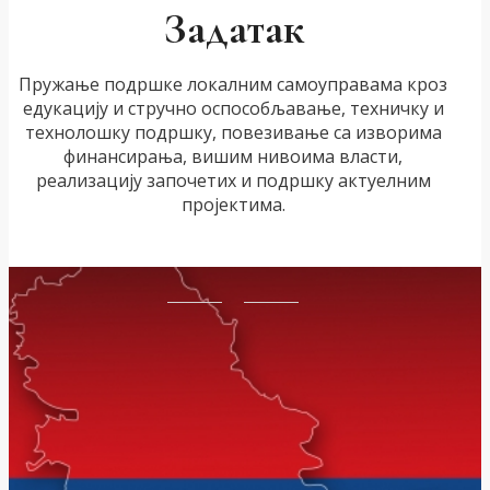
Задатак
Пружање подршке локалним самоуправама кроз
едукацију и стручно оспособљавање, техничку и
технолошку подршку, повезивање са изворима
финансирања, вишим нивоима власти,
реализацију започетих и подршку актуелним
пројектима.