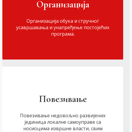
Организација
Организација обука и стручног
усавршавања и унапређење постојећих
програма.
Повезивање
Повезивање недовољно развијених
јединица локалне самоуправе са
носиоцима извршне власти, свим