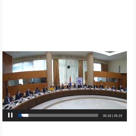
Video
Player
00:19
|
05:19