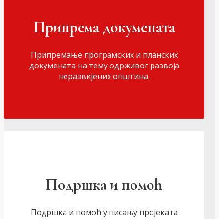
Припрема докумената
Припремање програмских и планских
докумената на тему одрживог развоја
неразвијених општина.
Подршка и помоћ
Подршка и помоћ у писању пројеката