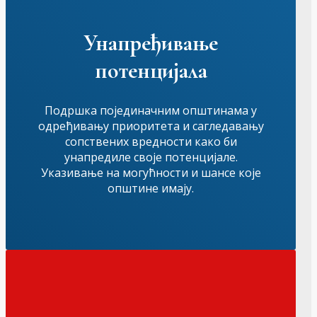
Унапређивање
потенцијала
Подршка појединачним општинама у
одређивању приоритета и сагледавању
сопствених вредности како би
унапредиле своје потенцијале.
Указивање на могућности и шансе које
општине имају.