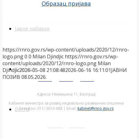
Образац пријава
Јавне набавке
https://rnro.gov.rs/wp-content/uploads/2020/12/rnro-
logo.png
0
0
Milan Djindjic
https://rnro.gov.rs/wp-
content/uploads/2020/12/rnro-logo.png
Milan
Контакт
Djindjic
2026-05-08 21:08:48
2026-06-16 16:11:01
ЈАВНИ
ПОЗИВ 08.05.2026.
Адреса: Немањина 11, Београд
Кабинет министра за развој недовољно развијених општина
Телефон: 011/ 3610-688 | Email:
kabinet@rnro.gov.rs
Вести