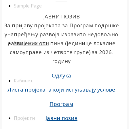
Sample Page
ЈАВНИ ПОЗИВ
За пријаву пројеката за Програм подршке
унапређењу развоја изразито недовољно
развијених општина (јединице локалне
Јавни конкурси
самоуправе из четврте групе) за 2026.
годину
Одлука
Кабинет
Листа пројеката који испуњавају услове
Програм
Јавни позив
Пројекти