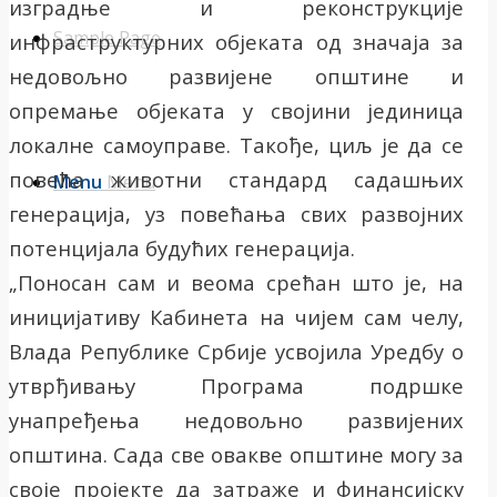
изградње и реконструкције
Sample Page
инфраструктурних објеката од значаја за
недовољно развијене општине и
опремање објеката у својини јединица
локалне самоуправе. Такође, циљ је да се
повећа животни стандард садашњих
Menu
Menu
генерација, уз повећања свих развојних
потенцијала будућих генерација.
„Поносан сам и веома срећан што је, на
иницијативу Кабинета на чијем сам челу,
Влада Републике Србије усвојила Уредбу о
утврђивању Програма подршке
унапређења недовољно развијених
општина. Сада све овакве општине могу за
своје пројекте да затраже и финансијску