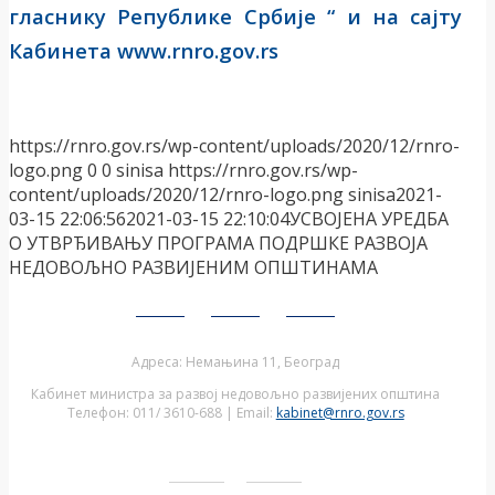
гласнику Републике Србије “ и на сајту
Кабинета www.rnro.gov.rs
https://rnro.gov.rs/wp-content/uploads/2020/12/rnro-
logo.png
0
0
sinisa
https://rnro.gov.rs/wp-
content/uploads/2020/12/rnro-logo.png
sinisa
2021-
03-15 22:06:56
2021-03-15 22:10:04
УСВОЈЕНА УРЕДБА
О УТВРЂИВАЊУ ПРОГРАМА ПОДРШКЕ РАЗВОЈА
НЕДОВОЉНО РАЗВИЈЕНИМ ОПШТИНАМА
Адреса: Немањина 11, Београд
Кабинет министра за развој недовољно развијених општина
Телефон: 011/ 3610-688 | Email:
kabinet@rnro.gov.rs