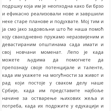
подршку која им је неопходна како би брзо
и ефикасно реализовали нове и завршили
неке старе планове и подухвате. Мој тим и
ја смо јако задовољни што ће наша помоћ
коју свакодневно пружамо неразвијеним и
девастираним општинама сада имати и
свој новчани моменат. Лепо је када
можете људима да помогнете да
препознају своје потенцијале и таленте,
када им укажете на могућности за живот и
рад који постоје у сваком делу наше
Србије, када им представите најбоље
начине за остварење њихових жеља и
потреба, када их подржите у едукацији и