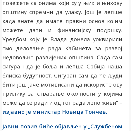
повежете са онима који су у њих и њихову
општину спремни да улажу. Још је лепше
када знате да имате правни основ којим
можете дати и финансијску подршку.
Уредбом коју је Влада донела уоквирили
смо деловање рада Кабинета за развој
недовољно развијених општина. Сада сам
сигуран да је боља и лепша Србија наша
блиска будућност. Сигуран сам да ће људи
бити још јаче мотивисани да искористе ову
прилику за стварање околности у којима
може да се ради и од тог рада лепо живи“ –
изјавио је министар Новица Тончев.
Јавни позив биће објављен у „Службеном