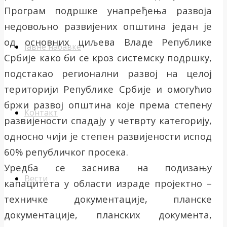
Програм подршке унапређења развоја
недовољно развијених општина један је
од основних циљева Владе Републике
Јавне набавке
Србије како би се кроз системску подршку,
подстакао регионални развој на целој
територији Републике Србије и омогућио
бржи развој општина које према степену
Контакт
развијености спадају у четврту категорију,
односно чији је степен развијености испод
60% републичког просека.
Уредба се заснива на подизању
Вести
капацитета у области израде пројектно –
техничке документације, планске
документације, планских документа,