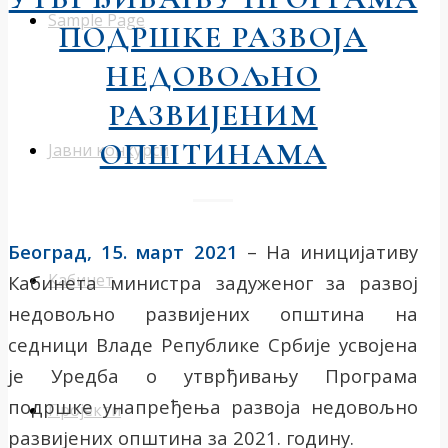
Sample Page
ПОДРШКЕ РАЗВОЈА
НЕДОВОЉНО
РАЗВИЈЕНИМ
ОПШТИНАМА
Јавни конкурси
Београд, 15. март 2021
– На иницијативу
Кабинет
Кабинета министра задуженог за развој
недовољно развијених општина на
седници Владе Републике Србије усвојена
је Уредба о утврђивању Програма
подршке унапређења развоја недовољно
Пројекти
развијених општина за 2021. годину.