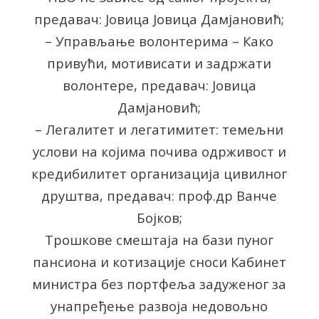
предавач: Јовица Јовица Дамјановић;
– Управљање волонтерима – Како
привући, мотивисати и задржати
волонтере, предавач: Јовица
Дамјановић;
– Легалитет и легатимитет: темељни
услови на којима почива одрживост и
кредибилитет организација цивилног
друштва, предавач: проф.др Ванче
Бојков;
Трошкове смештаја на бази пуног
пансиона и котизације сноси Кабинет
министра без портфеља задуженог за
унапређење развоја недовољно