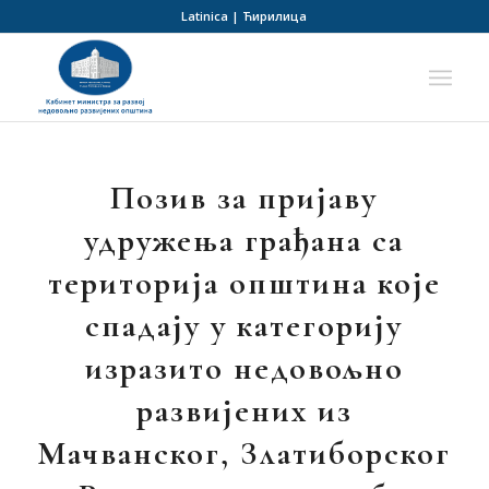
Latinica
|
Ћирилица
Позив за пријаву
удружења грађана са
територија општина које
спадају у категорију
изразито недовољно
развијених из
Мачванског, Златиборског