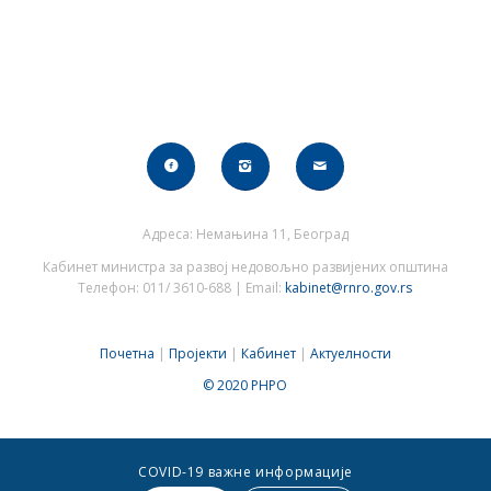
Адреса: Немањина 11, Београд
Кабинет министра за развој недовољно развијених општина
Телефон: 011/ 3610-688 | Email:
kabinet@rnro.gov.rs
Почетна
|
Пројекти
|
Кабинет
|
Актуелности
© 2020 РНРО
COVID-19 важне информације