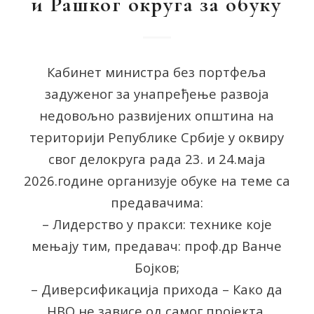
и Рашког округа за обуку
Кабинет министра без портфеља
задуженог за унапређење развоја
недовољно развијених општина на
територији Републике Србије у оквиру
свог делокруга рада 23. и 24.маја
2026.године организује обуке на теме са
предавачима:
– Лидерство у пракси: технике које
мењају тим, предавач: проф.др Ванче
Бојков;
– Диверсификација прихода – Како да
НВО не зависе од самог пројекта,