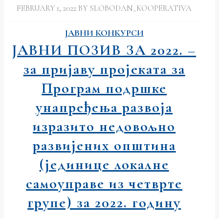
FEBRUARY 1, 2022
BY
SLOBODAN_KOOPERATIVA
ЈАВНИ КОНКУРСИ
ЈАВНИ ПОЗИВ ЗА 2022. –
за пријаву пројеката за
Програм подршке
унапређења развоја
изразито недовољно
развијених општина
(јединице локалне
самоуправе из четврте
групе) за 2022. годину