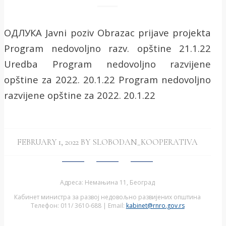
ОДЛУКА Javni poziv Obrazac prijave projekta
Program nedovoljno razv. opštine 21.1.22
Uredba Program nedovoljno razvijene
opštine za 2022. 20.1.22 Program nedovoljno
razvijene opštine za 2022. 20.1.22
FEBRUARY 1, 2022
BY
SLOBODAN_KOOPERATIVA
Адреса: Немањина 11, Београд
Кабинет министра за развој недовољно развијених општина
Телефон: 011/ 3610-688 | Email:
kabinet@rnro.gov.rs