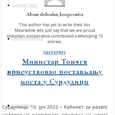
Sample Page
About
slobodan_kooperativa
This author has yet to write their bio.
Meanwhile lets just say that we are proud
slobodan_kooperativa
contributed a whooping 10
Јавни конкурси
entries.
ИНТЕРВЈУ
Министар Тончев
присуствовао постављању
Кабинет
моста у Сурдулици
Пројекти
Сурдулица, 10. јун 2022 – Кабинет за развој
недовољно развијених општина на чијем