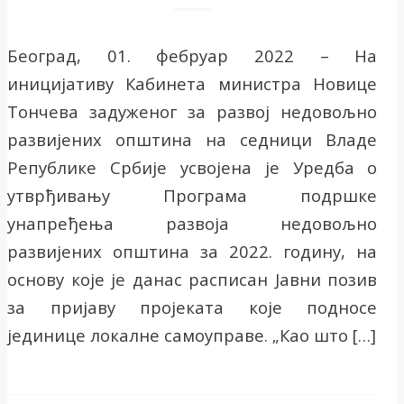
Београд, 01. фебруар 2022 – На
иницијативу Кабинета министра Новице
Тончева задуженог за развој недовољно
развијених општина на седници Владе
Републике Србије усвојена је Уредба о
утврђивању Програма подршке
унапређења развоја недовољно
развијених општина за 2022. годину, на
основу које је данас расписан Јавни позив
за пријаву пројеката које подносе
јединице локалне самоуправе. „Као што […]