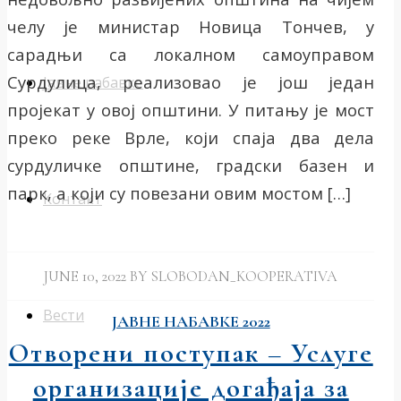
челу је министар Новица Тончев, у
сарадњи са локалном самоуправом
Сурдулица, реализовао је још један
Јавне набавке
пројекат у овој општини. У питању је мост
преко реке Врле, који спаја два дела
сурдуличке општине, градски базен и
парк, а који су повезани овим мостом […]
Контакт
JUNE 10, 2022
BY
SLOBODAN_KOOPERATIVA
Вести
ЈАВНЕ НАБАВКЕ 2022
Отворени поступак – Услуге
организације догађаја за