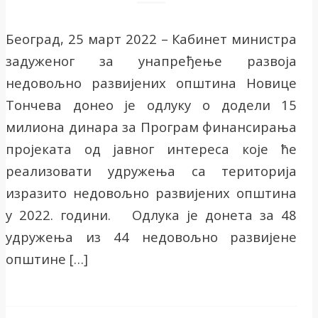
Београд, 25 март 2022 – Кабинет министра
задуженог за унапређење развоја
недовољно развијених општина Новице
Тончева донео је одлуку о додели 15
милиона динара за Програм финансирања
пројеката од јавног интереса које ће
реализовати удружења са територија
изразито недовољно развијених општина
у 2022. години. Одлука је донета за 48
удружења из 44 недовољно развијене
општине […]