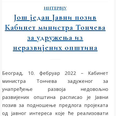
ИНТЕРВЈУ
Још један Јавни позив
Кабинет министра Тончева
за удружења из
неразвијених општина
Београд, 10. фебруар 2022 – Кабинет
министра Тончева задуженог за
унапређење развоја недовољно
развијених општина расписао је Jавни
позив за подношење предлога пројеката
од јавног интереса које ће реализовати