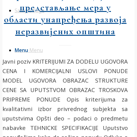
представљање мера у
Sample Page
области унапређења развоја
неразвијених општина
Menu
Menu
Javni poziv KRITERIJUMI ZA DODELU UGOVORA
CENA I KOMERCIJALNI USLOVI PONUDE
MODEL UGOVORA OBRAZAC STRUKTURE
CENE SA UPUTSTVOM OBRAZAC TROSKOVA
PRIPREME PONUDE Opis kriterijuma za
kvalitativni izbor privrednog subjekta sa
uputstvima Opšti deo – podaci o predmetu
nabavke TEHNICKE SPECIFIKACIJE Uputstvo