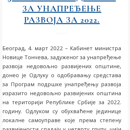
ЗА УНАПРЕЂЕЊЕ
РАЗВОЈА ЗА 2022.
Београд, 4. март 2022 – Кабинет министра
Новице Тончева, задуженог за унапређење
развоја недовољно развијених општине,
донео је Одлуку о одобравању средстава
за Програм подршке унапређењу развоја
изразито недовољно развијених општина
на територији Републике Србије за 2022.
годину. Одлуком су обухваћене јединице
локалне самоуправе које према степену
развијености спадају у четврту групу, чији