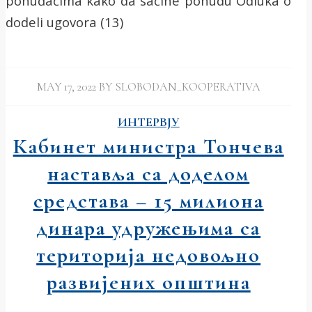
ponuđačima kako da sačine ponudu Odluka o
dodeli ugovora (13)
MAY 17, 2022
BY
SLOBODAN_KOOPERATIVA
ИНТЕРВЈУ
Кабинет министра Тончева
наставља са доделом
средстава – 15 милиона
динара удружењима са
територија недовољно
развијених општина